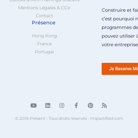
Mentions Légales & CGV
Construire et fai
Contact
c’est pourquoi 
Présence
programmes de f
Hong Kong
pouvez utiliser
France
votre entreprise
Portugal
Je Reserve Ma
© 2019-Présent - Tous droits réservés - Impactified.com​