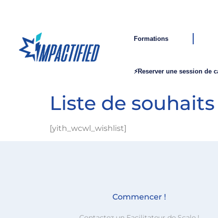
Formations
⚡Reserver une session de 
Liste de souhaits
[yith_wcwl_wishlist]
Commencer !
Contactez un Facilitateur de Scale !