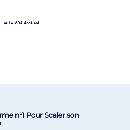
➡️ Le MBA Accéléré
rme n°1 Pour Scaler son
e