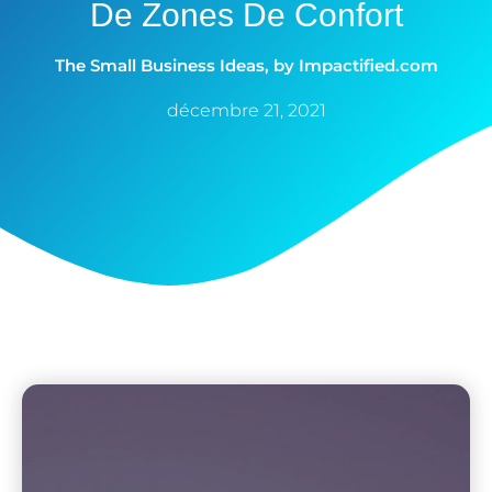
De Zones De Confort
The Small Business Ideas, by Impactified.com
décembre 21, 2021