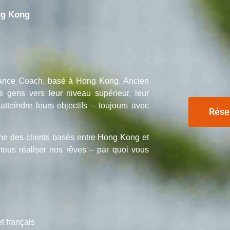
ng Kong
mance Coach, basé à Hong Kong. Ancien
es gens vers leur niveau supérieur, leur
tteindre leurs objectifs – toujours avec
Rése
e des clients basés entre Hong Kong et
tous réaliser nos rêves – par quoi vous
t français