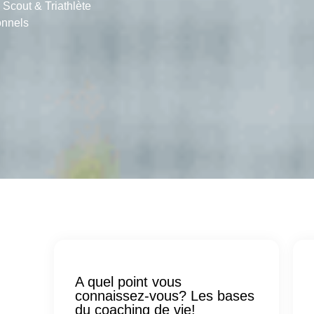
Scout & Triathlète
onnels
A quel point vous
connaissez-vous? Les bases
du coaching de vie!