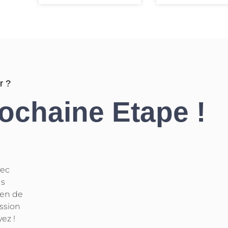
r ?
rochaine Etape !
vec
us
yen de
ussion
ez !