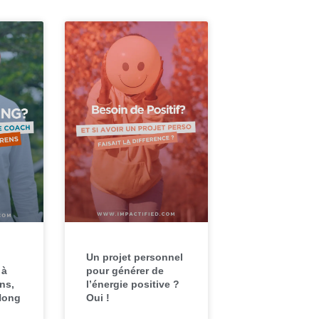
Un projet personnel
 à
pour générer de
ns,
l’énergie positive ?
Hong
Oui !