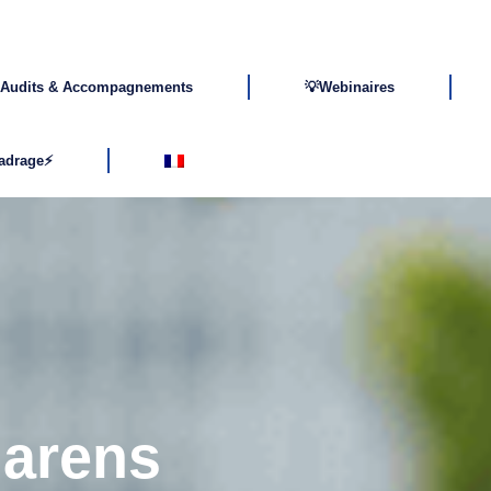
Audits & Accompagnements
💡Webinaires
cadrage⚡
larens