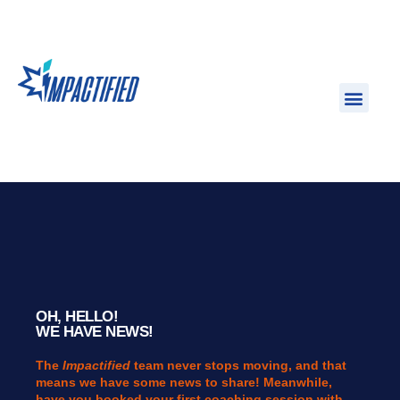
OH, HELLO!
WE HAVE NEWS!
The
Impactified
team never stops moving, and that
means we have some news to share! Meanwhile,
have you booked your first coaching session with