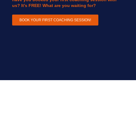
us? It's FREE! What are you waiting for?
BOOK YOUR FIRST COACHING SESSION!