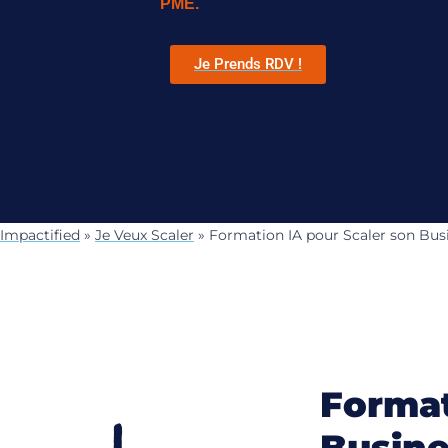
PME.
Je Prends RDV !
Impactified
»
Je Veux Scaler
»
Formation IA pour Scaler son Bus
Format
Busine