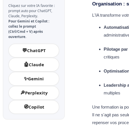
Organisation : s
Cliquez sur votre IA favorite :
prompt auto pour ChatGPT,
L'IA transforme vot
Claude, Perplexity.
Pour Gemini et Copilot :
collez le prompt
Automatisati
(Ctrl/Cmd + V) après
administrativ
ouverture.
Pilotage par
💬
ChatGPT
critiques
🤖
Claude
Optimisatio
✨
Gemini
Leadership 
🔎
Perplexity
multiples
🧭
Copilot
Une formation ia po
Il ne s'agit pas se
repenser vos proce