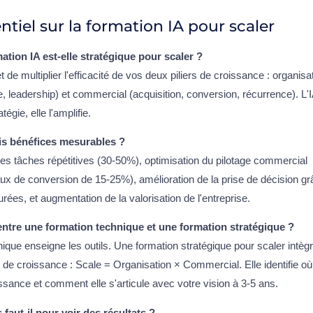
ntiel sur la formation IA pour scaler
tion IA est-elle stratégique pour scaler ?
 de multiplier l'efficacité de vos deux piliers de croissance : organisa
e, leadership) et commercial (acquisition, conversion, récurrence). L'
égie, elle l'amplifie.
ais bénéfices mesurables ?
es tâches répétitives (30-50%), optimisation du pilotage commercial
aux de conversion de 15-25%), amélioration de la prise de décision g
ées, et augmentation de la valorisation de l'entreprise.
entre une formation technique et une formation stratégique ?
que enseigne les outils. Une formation stratégique pour scaler intègre
 de croissance : Scale = Organisation × Commercial. Elle identifie où 
ssance et comment elle s'articule avec votre vision à 3-5 ans.
aut-il pour voir des résultats ?