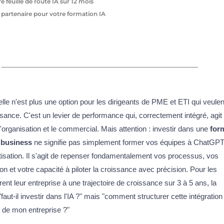
e feuille de route IA sur 12 mois
n partenaire pour votre formation IA
icielle n'est plus une option pour les dirigeants de PME et ETI qui veulen
ssance. C'est un levier de performance qui, correctement intégré, agit
'organisation et le commercial. Mais attention : investir dans une
for
 business
ne signifie pas simplement former vos équipes à ChatGP
tisation. Il s'agit de repenser fondamentalement vos processus, vos
n et votre capacité à piloter la croissance avec précision. Pour les
rent leur entreprise à une trajectoire de croissance sur 3 à 5 ans, la
"faut-il investir dans l'IA ?" mais "comment structurer cette intégration
 de mon entreprise ?"