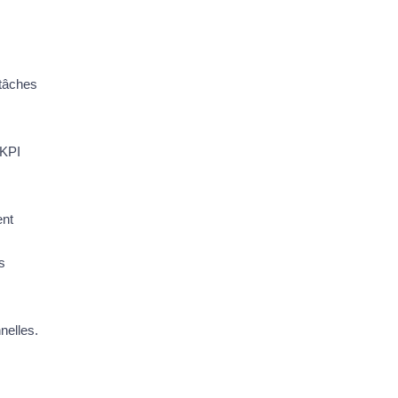
 tâches
 KPI
ent
s
nelles.