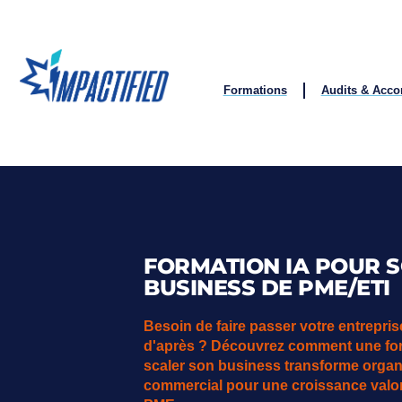
Formations
Audits & Acc
FORMATION IA POUR 
BUSINESS DE PME/ETI
Besoin de faire passer votre entrepri
d'après ? Découvrez comment une for
scaler son business transforme organi
commercial pour une croissance valor