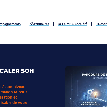
ompagnements
💡Webinaires
➡️ Le MBA Accéléré
⚡Reser
SCALER SON
se à son niveau
mation IA pour
sation et
isable de votre