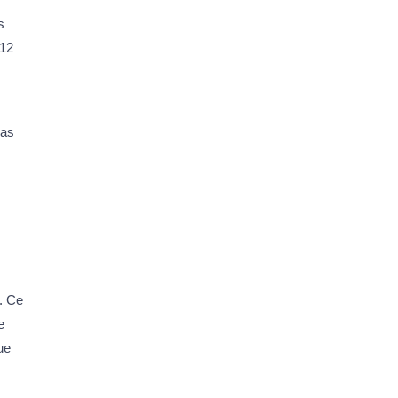
s
 12
pas
. Ce
e
ue