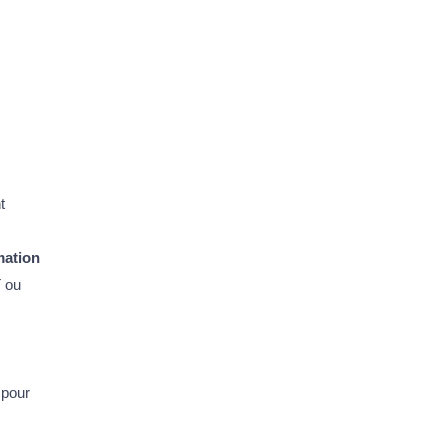
t
mation
T ou
 pour