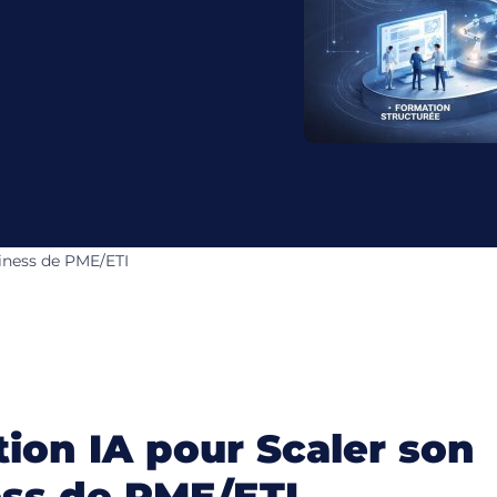
iness de PME/ETI
ion IA pour Scaler son
ss de PME/ETI