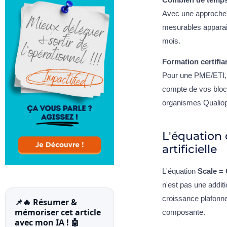
Avec une approche 
mesurables apparais
mois.
Formation certifi
Pour une PME/ETI, l
compte de vos bloc
organismes Qualiopi
L'équation d
artificielle
L'équation
Scale =
n'est pas une additi
croissance plafonne.
📌🔥 Résumer &
mémoriser cet article
composante.
avec mon IA ! 🤖