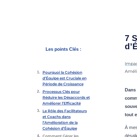
7 
d’
Les points Clés :
Impac
Améli
Pourquoi la Cohésion
d’Équipe est Cruciale en
Période de Croissance
Dans 
Processus Clés pour
Réduire les Désaccords et
comme
Améliorer l’Efficacité
souve
Le Rôle des Facilitateurs
tout 
et Coachs dans
l’Amélioration de la
À mesu
Cohésion d’Équipe
désal
Comment Gérer les