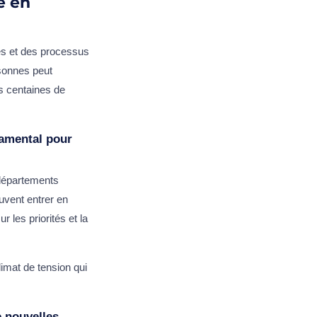
e en
es et des processus
rsonnes peut
es centaines de
damental pour
 départements
uvent entrer en
 les priorités et la
imat de tension qui
e nouvelles