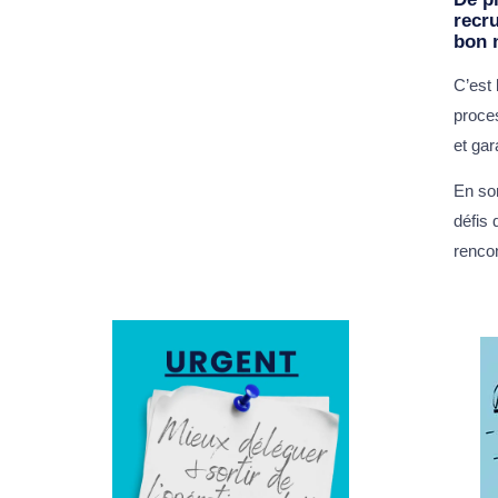
recr
bon 
C’est 
proce
et gar
En so
défis 
renco