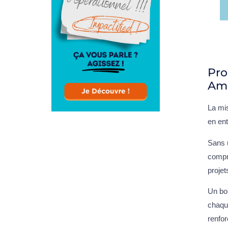
Pro
Amé
La mis
en ent
Sans 
compro
projet
Un bo
chaqu
renfor