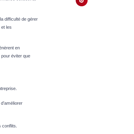
a difficulté de gérer
et les
génèrent en
 pour éviter que
treprise.
 d’améliorer
 conflits.