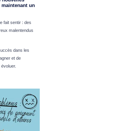
n maintenant un
fait sentir : des
breux malentendus
succès dans les
tagner et de
 évoluer.