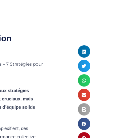
ion
s
»
7 Stratégies pour
aux stratégies
 cruciaux, mais
n d’équipe solide
lexifient, des
rmance collective,