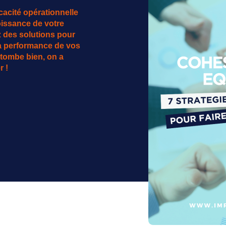
icacité opérationnelle
oissance de votre
z des solutions pour
la performance de vos
 tombe bien, on a
r !