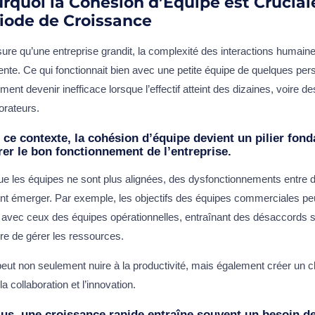
rquoi la Cohésion d’Équipe est Crucial
iode de Croissance
re qu’une entreprise grandit, la complexité des interactions humain
te. Ce qui fonctionnait bien avec une petite équipe de quelques pe
ment devenir inefficace lorsque l’effectif atteint des dizaines, voire d
orateurs.
 ce contexte, la cohésion d’équipe devient un pilier fon
er le bon fonctionnement de l’entreprise.
ue les équipes ne sont plus alignées, des dysfonctionnements entre
nt émerger. Par exemple, les objectifs des équipes commerciales pe
t avec ceux des équipes opérationnelles, entraînant des désaccords sur
re de gérer les ressources.
eut non seulement nuire à la productivité, mais également créer un cl
 la collaboration et l’innovation.
lus, une croissance rapide entraîne souvent un besoin d