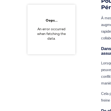
Pou
Pér
À mesu
augmen
rapide
collab
Dans
assur
Lorsq
peuve
confli
maniè
Cela p
freine
De p