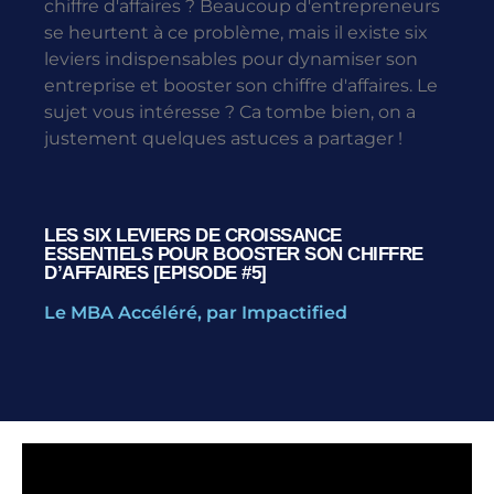
chiffre d'affaires ? Beaucoup d'entrepreneurs
se heurtent à ce problème, mais il existe six
leviers indispensables pour dynamiser son
entreprise et booster son chiffre d'affaires. Le
sujet vous intéresse ? Ca tombe bien, on a
justement quelques astuces a partager !
LES SIX LEVIERS DE CROISSANCE
ESSENTIELS POUR BOOSTER SON CHIFFRE
D’AFFAIRES [EPISODE #5]
Le MBA Accéléré, par Impactified