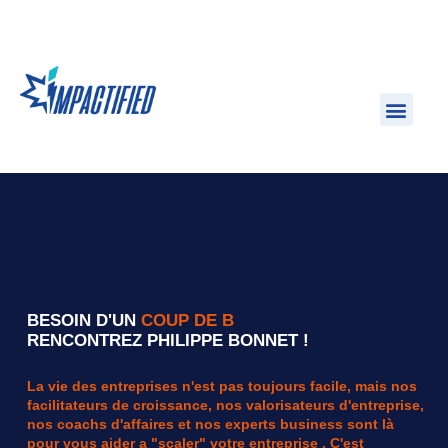
BESOIN D'UN
C
O
U
P
D
E
B
O
O
S
T
?
RENCONTREZ PHILIPPE BONNET !
La vie des entreprises n'est pas toujours facile, mais nos
facilitateurs de croissance, nos valorisateurs d'entreprise,
nos coachs d'affaires et nos experts business sont là
pour vous aider a "scaler" votre entreprise . C'est