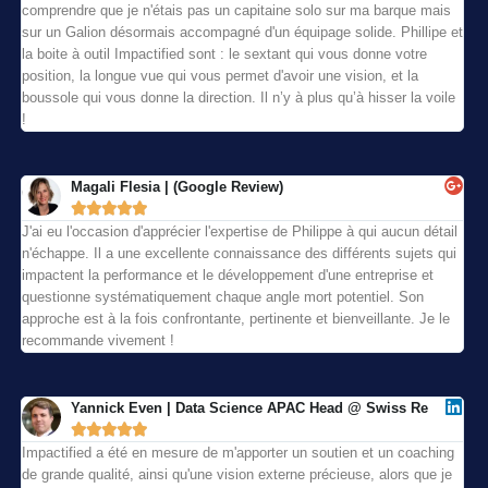
comprendre que je n'étais pas un capitaine solo sur ma barque mais
sur un Galion désormais accompagné d'un équipage solide. Phillipe et
la boite à outil Impactified sont : le sextant qui vous donne votre
position, la longue vue qui vous permet d'avoir une vision, et la
boussole qui vous donne la direction. Il n’y à plus qu’à hisser la voile
!
Magali Flesia | (Google Review)





J'ai eu l'occasion d'apprécier l'expertise de Philippe à qui aucun détail
n'échappe. Il a une excellente connaissance des différents sujets qui
impactent la performance et le développement d'une entreprise et
questionne systématiquement chaque angle mort potentiel. Son
approche est à la fois confrontante, pertinente et bienveillante. Je le
recommande vivement !
Yannick Even | Data Science APAC Head @ Swiss Re





Impactified a été en mesure de m'apporter un soutien et un coaching
de grande qualité, ainsi qu'une vision externe précieuse, alors que je