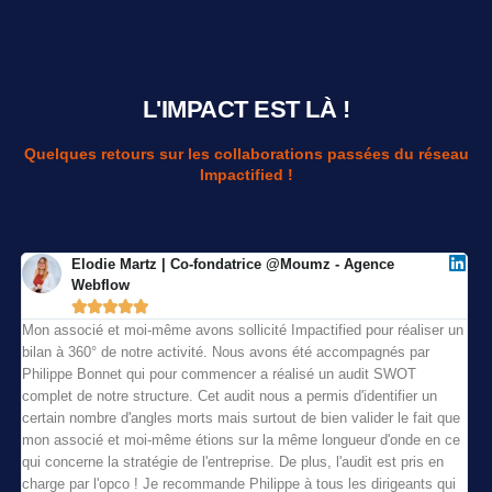
L'IMPACT EST LÀ !
Quelques retours sur les collaborations passées du réseau
Impactified !
Elodie Martz | Co-fondatrice @Moumz - Agence
Webflow





Mon associé et moi-même avons sollicité Impactified pour réaliser un
bilan à 360° de notre activité. Nous avons été accompagnés par
Philippe Bonnet qui pour commencer a réalisé un audit SWOT
complet de notre structure. Cet audit nous a permis d'identifier un
certain nombre d'angles morts mais surtout de bien valider le fait que
mon associé et moi-même étions sur la même longueur d'onde en ce
qui concerne la stratégie de l'entreprise. De plus, l'audit est pris en
charge par l'opco ! Je recommande Philippe à tous les dirigeants qui