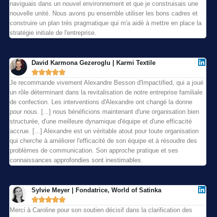
naviguais dans un nouvel environnement et que je construisais une
nouvelle unité. Nous avons pu ensemble utiliser les bons cadres et
construire un plan très pragmatique qui m'a aidé à mettre en place la
stratégie initiale de l'entreprise.
David Karmona Gezeroglu | Karmi Textile





Je recommande vivement Alexandre Besson d'Impactified, qui a joué
un rôle déterminant dans la revitalisation de notre entreprise familiale
de confection. Les interventions d'Alexandre ont changé la donne
pour nous. [...] nous bénéficions maintenant d'une organisation bien
structurée, d'une meilleure dynamique d'équipe et d'une efficacité
accrue. [...] Alexandre est un véritable atout pour toute organisation
qui cherche à améliorer l'efficacité de son équipe et à résoudre des
problèmes de communication. Son approche pratique et ses
connaissances approfondies sont inestimables.
Sylvie Meyer | Fondatrice, World of Satinka





Merci à Caroline pour son soutien décisif dans la clarification des