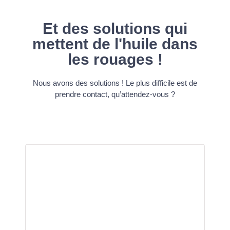
inefficace
Et des solutions qui
des
La dynamique d'équipe est essentielle, mais
En
 un
elle est souvent entravée par une mauvaise
ad
mettent de l'huile dans
communication interne, des processus
su
les rouages !
inefficaces et des parcours clients peu clairs
I
(sans parler de l'absence typique d'objectifs
et d'indicateurs de performance clés dont les
Nous avons des solutions ! Le plus difficile est de
gens se plaignent sans cesse).
prendre contact, qu’attendez-vous ?