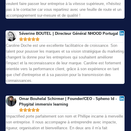
veulent faire passer leur entreprise à la vitesse supérieure, n'hésitez
pas à le contacter car vous repartirez avec une feuille de route et un
accompagnement sur-mesure et de qualité !
Séverine BOUTEL | Directeur Général NHOOD Portugal





Caroline Doche est une excellente facilitatrice de croissance. Son
talent pour pousser les marques et sa vision stratégique du marketing
changent la donne pour les entreprises qui souhaitent améliorer
l'impact et la reconnaissance de leur marque. Caroline est fortement
orientée vers la performance client, grâce à son expérience en tant
que chef d'entreprise et à sa passion pour la transmission des
connaissances.
Omar Bouhelal Schirmer | Founder/CEO - Spheno Id -
Phygital immersiv learning





Impactified porte parfaitement son nom et Phillipe incarne à merveille
son entreprise. Il nous accompagne à entreprendre avec impacte,
rigueur, organisation et bienveillance. En deux ans il m'a fait