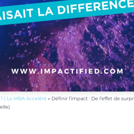
»
1 | Le MBA Accéléré
»
Définir l’impact : De l’effet de surpr
elle)