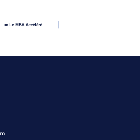
➡️ Le MBA Accéléré
om