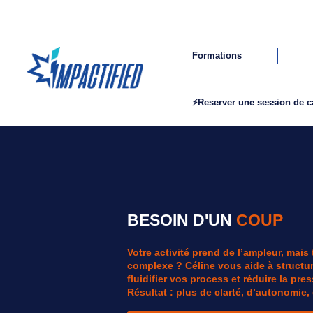
Formations
⚡Reserver une session de 
BESOIN D'UN
C
O
U
P
D
E
Votre activité prend de l’ampleur, mais
complexe ? Céline vous aide à structur
fluidifier vos process et réduire la pre
Résultat : plus de clarté, d’autonomie, 