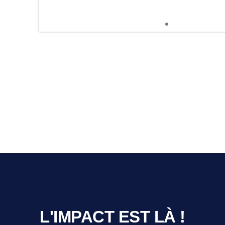
🥇 Affinage de ce qui vous r
e
En tant que valorisateur d’entreprise, Philippe se
sur la remise en question de l’unicité de votre mo
e et
de la manière dont votre entreprise est organi
ngles
aucune chance si vous êtes comme tout 
Nos
Construire des automatismes pour va
L'IMPACT EST LÀ !