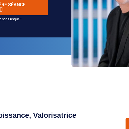
ÈRE SÉANCE
T
!
z sans risque !
roissance, Valorisatrice