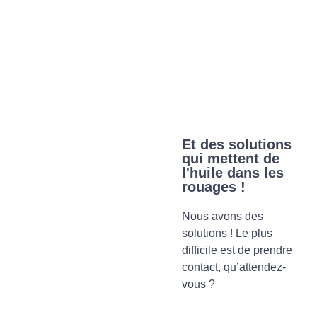
⚠️ Atteindre un Plafond de Verre
La croissance c'est bien, mais la plupart des chefs d'entreprise 
heurte tôt ou tard à un plafond de verre (ventes, organisation,
Et des solutions
équipes). Bonne nouvelle : on peut y remédier !
qui mettent de
l'huile dans les
rouages !
Nous avons des
solutions ! Le plus
difficile est de prendre
contact, qu’attendez-
vous ?