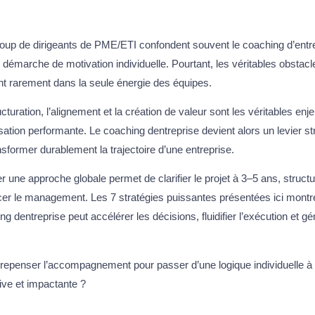
up de dirigeants de PME/ETI confondent souvent le coaching d’entr
 démarche de motivation individuelle. Pourtant, les véritables obstacl
nt rarement dans la seule énergie des équipes.
ucturation, l’alignement et la création de valeur sont les véritables en
sation performante. Le coaching dentreprise devient alors un levier s
nsformer durablement la trajectoire d’une entreprise.
r une approche globale permet de clarifier le projet à 3–5 ans, structur
cer le management. Les 7 stratégies puissantes présentées ici mont
ng dentreprise peut accélérer les décisions, fluidifier l’exécution et gé
.
 repenser l’accompagnement pour passer d’une logique individuelle 
tive et impactante ?