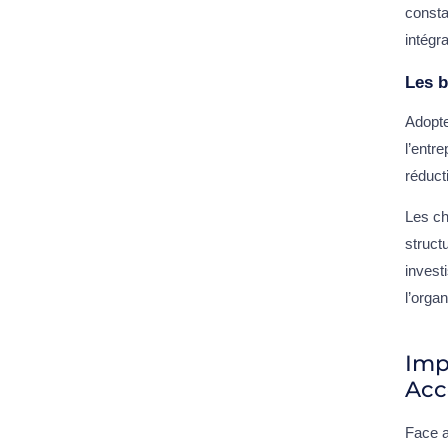
consta
intégr
Les b
Adopte
l’entr
réduct
Les ch
struct
invest
l’organ
Impa
Acc
Face a