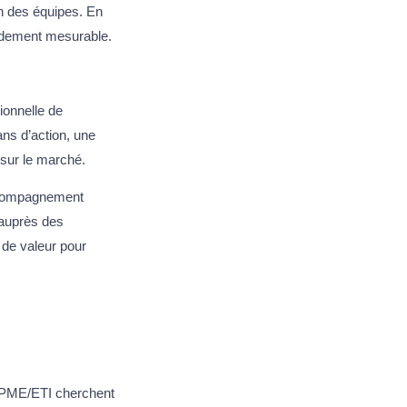
on des équipes. En
pidement mesurable.
sionnelle de
ans d’action, une
 sur le marché.
accompagnement
é auprès des
 de valeur pour
e PME/ETI cherchent