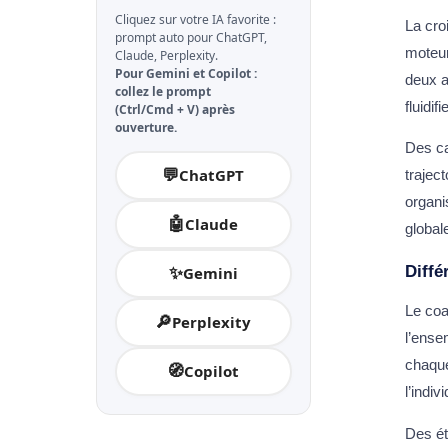
Cliquez sur votre IA favorite :
La cro
prompt auto pour ChatGPT,
moteur
Claude, Perplexity.
Pour Gemini et Copilot :
deux a
collez le prompt
fluidif
(Ctrl/Cmd + V) après
ouverture.
Des ca
💬
ChatGPT
trajec
organi
🤖
Claude
global
✨
Diffé
Gemini
Le coa
🔎
Perplexity
l’ense
chaque
🧭
Copilot
l’indi
Des ét