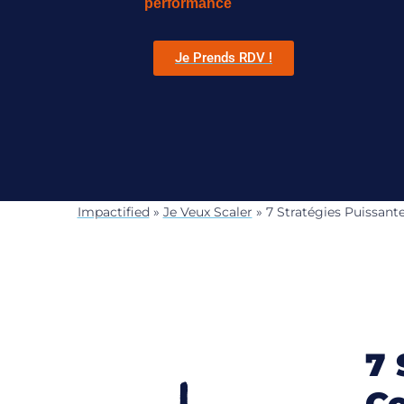
performance
Je Prends RDV !
Impactified
»
Je Veux Scaler
»
7 Stratégies Puissan
7 
Co