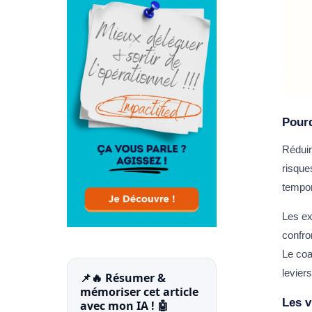
Pourq
Réduir
risque
tempor
Les ex
confro
Le coa
levier
📌🔥 Résumer &
mémoriser cet article
Les v
avec mon IA ! 🤖