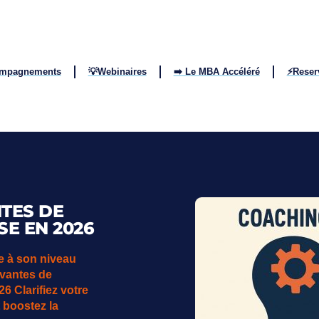
ompagnements
💡Webinaires
➡️ Le MBA Accéléré
⚡Reser
NTES DE
E EN 2026
se à son niveau
ovantes de
 Clarifiez votre
t boostez la