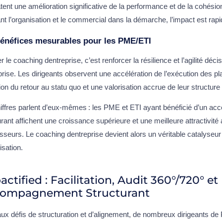
tent une amélioration significative de la performance et de la cohési
ant l’organisation et le commercial dans la démarche, l’impact est ra
énéfices mesurables pour les PME/ETI
r le coaching dentreprise, c’est renforcer la résilience et l’agilité déci
eprise. Les dirigeants observent une accélération de l’exécution des pl
ion du retour au statu quo et une valorisation accrue de leur structure
iffres parlent d’eux-mêmes : les PME et ETI ayant bénéficié d’un 
urant affichent une croissance supérieure et une meilleure attractivit
isseurs. Le coaching dentreprise devient alors un véritable catalyseur
isation.
ctified : Facilitation, Audit 360°/720° et
ompagnement Structurant
ux défis de structuration et d’alignement, de nombreux dirigeants d