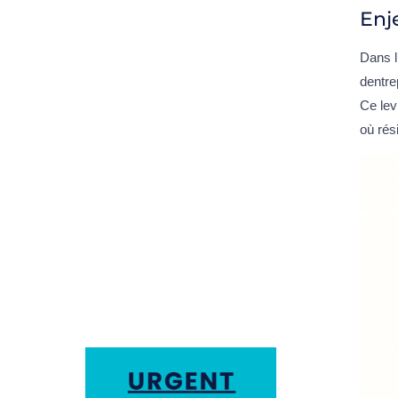
Enj
Dans l
dentre
Ce lev
où rés