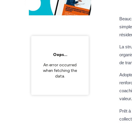
Beauco
simple
réside
La str
organi
de tra
Adopte
renfor
coachi
valeur
Prêt à
collec