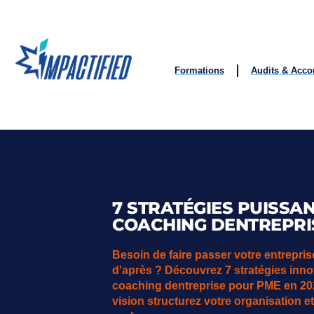
Formations
Audits & Acc
7 STRATÉGIES PUISSA
COACHING DENTREPRIS
Besoin de faire passer votre entrepri
d'après ? Découvrez 7 stratégies inn
coaching dentreprise pour PME en 2026
vision structurez votre organisation e