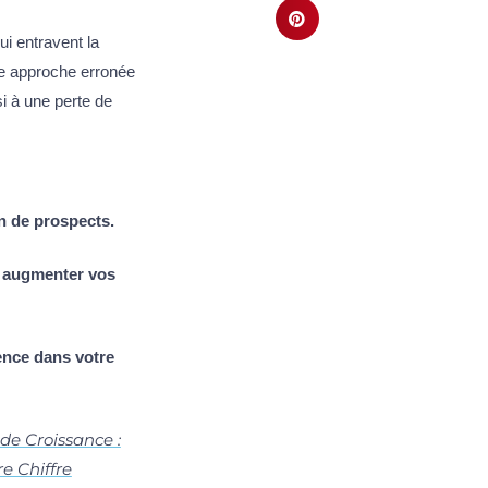
i entravent la
Une approche erronée
i à une perte de
n de prospects.
t augmenter vos
ence dans votre
 de Croissance :
re Chiffre