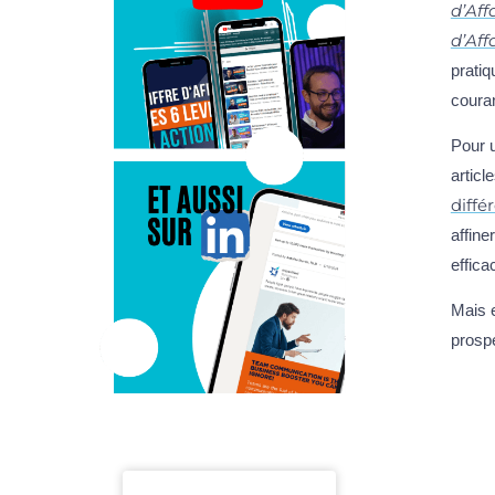
d’Aff
d’Aff
prati
coura
Pour u
articl
diffé
affine
effica
Mais 
prospe