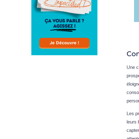
Com
Une c
prosp
éloign
conso
person
Les p
leurs
capter
attent