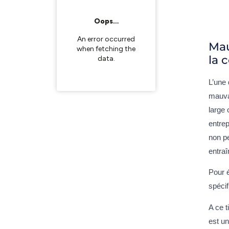
Mau
la 
L’une 
mauvai
large 
entre
non pe
entraî
Pour é
spécif
A ce t
est un