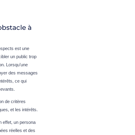
obstacle à
ospects est une
bler un public trop
ion. Lorsqu’une
nvoyer des messages
térêts, ce qui
cevants.
on de critères
s, et les intérêts.
n effet, un persona
nées réelles et des