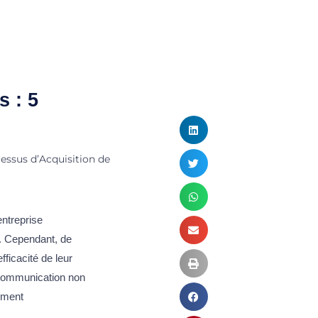
 : 5
essus d’Acquisition de
entreprise
s. Cependant, de
ficacité de leur
 communication non
vement