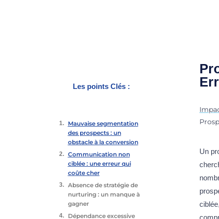
Pr
Err
Les points Clés :
Impac
Prosp
Mauvaise segmentation
des prospects : un
obstacle à la conversion
Un pro
Communication non
ciblée : une erreur qui
cherc
coûte cher
nombre
Absence de stratégie de
prosp
nurturing : un manque à
gagner
ciblée
Dépendance excessive
compr