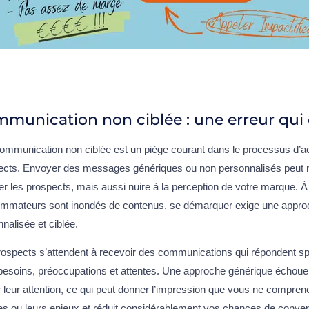
munication non ciblée : une erreur qui
ommunication non ciblée est un piège courant dans le processus d’ac
ects. Envoyer des messages génériques ou non personnalisés peut 
er les prospects, mais aussi nuire à la perception de votre marque. 
mmateurs sont inondés de contenus, se démarquer exige une appro
nalisée et ciblée.
rospects s’attendent à recevoir des communications qui répondent s
 besoins, préoccupations et attentes. Une approche générique échou
 leur attention, ce qui peut donner l’impression que vous ne compren
es ou leurs enjeux et réduit considérablement vos chances de convers