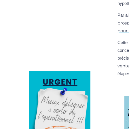
hypoth
Par a
prosp
pour 
Cette 
concen
précis
vent
étape