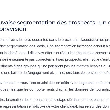
vaise segmentation des prospects : un 
conversion
des erreurs les plus courantes dans le processus d’acquisition de pr
se segmentation des leads. Une segmentation inefficace conduit à ci
ou inadapté, ce qui dilue vos efforts et réduit les chances de convers
prise ne segmente pas correctement ses prospects, elle risque d’e
rtinents à des groupes qui ne partagent pas les mêmes besoins ou in
ne une baisse de l’engagement et, in fine, des taux de conversion dé
viter cette erreur, il est crucial de bien définir vos segments en foncti
iques, tels que les comportements d’achat, les données démographique
itre, la création de personas est une étape clé dans ce processus – e
e représentation semi-fictive de votre client idéal, basée sur des don