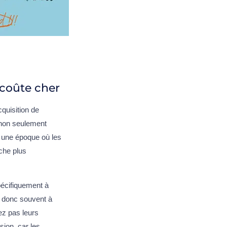
 coûte cher
quisition de
non seulement
À une époque où les
che plus
pécifiquement à
e donc souvent à
ez pas leurs
ion, car les