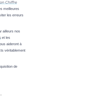
on Chiffre
es meilleures
iter les erreurs
r ailleurs nos
s
et les
ous aideront à
cts véritablement
uisition de