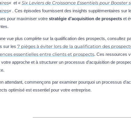
aires
Six Leviers de Croissance Essentiels pour Booster s
«
et
«
aires
«
. Ces épisodes fournissent des insights supplémentaires sur l
ques pour maximiser votre
stratégie d’acquisition de prospects
et év
ntes.
ne vue plus complète sur la qualification des prospects, consultez pa
7 pièges à éviter lors de la qualification des prospect
es sur les
rences essentielles entre clients et prospects
. Ces ressources v
r votre approche et à structurer un processus d’acquisition de prospe
ce.
en attendant, commençons par examiner pourquoi un processus d’acq
cts optimisé est essentiel pour votre entreprise.