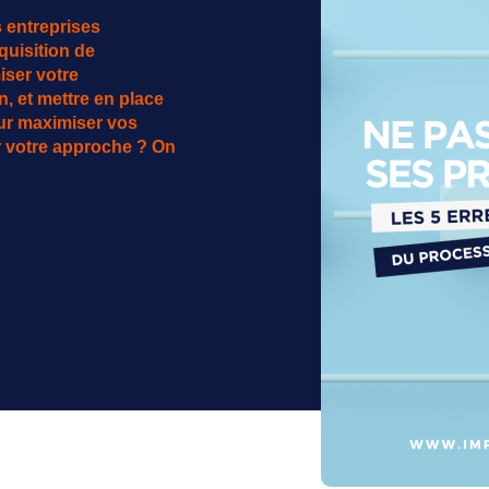
s entreprises
uisition de
ser votre
, et mettre en place
our maximiser vos
er votre approche ? On